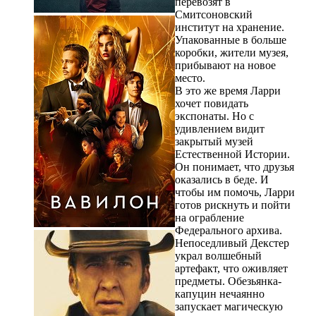
перевозят в
Смитсоновский
институт на хранение.
Упакованные в больше
коробки, жители музея,
прибывают на новое
место.
В это же время Ларри
хочет повидать
экспонаты. Но с
удивлением видит
закрытый музей
Естественной Истории.
Он понимает, что друзья
оказались в беде. И
чтобы им помочь, Ларри
готов рискнуть и пойти
на ограбление
Федерального архива.
Непоседливый Декстер
украл волшебный
артефакт, что оживляет
предметы. Обезьянка-
капуцин нечаянно
запускает магическую