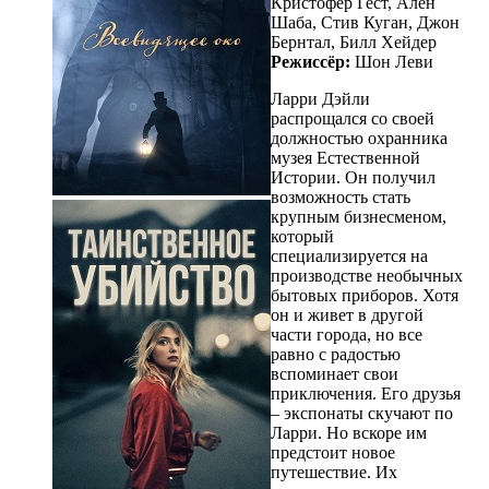
Кристофер Гест, Ален
Шаба, Стив Куган, Джон
Бернтал, Билл Хейдер
Режиссёр:
Шон Леви
Ларри Дэйли
распрощался со своей
должностью охранника
музея Естественной
Истории. Он получил
возможность стать
крупным бизнесменом,
который
специализируется на
производстве необычных
бытовых приборов. Хотя
он и живет в другой
части города, но все
равно с радостью
вспоминает свои
приключения. Его друзья
– экспонаты скучают по
Ларри. Но вскоре им
предстоит новое
путешествие. Их