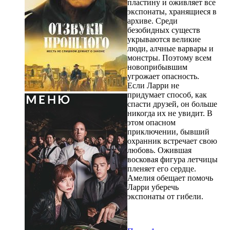
пластину и оживляет все
экспонаты, хранящиеся в
архиве. Среди
безобидных существ
укрываются великие
люди, алчные варвары и
монстры. Поэтому всем
новоприбывшим
угрожает опасность.
Если Ларри не
придумает способ, как
спасти друзей, он больше
никогда их не увидит. В
этом опасном
приключении, бывший
охранник встречает свою
любовь. Ожившая
восковая фигура летчицы
пленяет его сердце.
Амелия обещает помочь
Ларри уберечь
экспонаты от гибели.