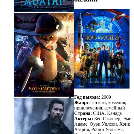
Год выхода:
2009
Жанр:
фэнтези, комедия,
приключения, семейный
Страна:
США, Канада
Актеры:
Бен Стиллер, Эми
Адамс, Оуэн Уилсон, Хэнк
Азария, Робин Уильямс,