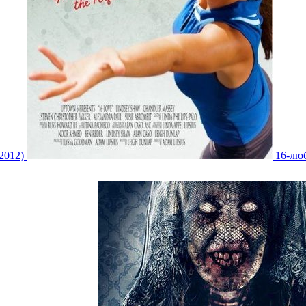
2012)
16-люб