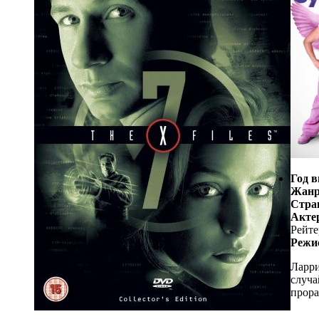
Год в
Жанр
Стра
Акте
Рейте
Режи
Ларри
случа
прора