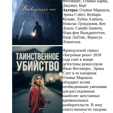
Фегиверес, Оливье Барма,
Джулиус Берг
Актеры:
Оливье Маршаль,
Эрика Сэйнт, Кезбари
Кельян, Лубна Азабаль,
Николас Грэндхомм, Кен
Дукен, Camille Santerre,
Нора фон Вальдштеттен,
Пьер ЛаПляс, Франсуа
Леванталь
Французский сериал
«Багровые реки» 2018
года снят в жанре
детективы режиссером
Иван Фегиверес. Эрика
Сэнт и ее напарник
Оливье Маршаль
обладают всеми
необходимыми умениями
для расследования
наиболее запутанных
криминальных
разбирательств. В зону
ответственности тандема