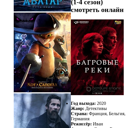
(1-4 сезон)
смотреть онлайн
Год выхода:
2020
Жанр:
Детективы
Страна:
Франция, Бельгия,
Германия
Режиссёр:
Иван