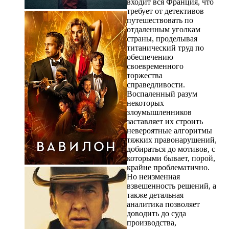
входит вся Франция, что
требует от детективов
путешествовать по
отдаленным уголкам
страны, проделывая
титанический труд по
обеспечению
своевременного
торжества
справедливости.
Воспаленный разум
некоторых
злоумышленников
заставляет их строить
невероятные алгоритмы
тяжких правонарушений,
добираться до мотивов, с
которыми бывает, порой,
крайне проблематично.
Но неизменная
взвешенность решений, а
также детальная
аналитика позволяет
доводить до суда
производства,