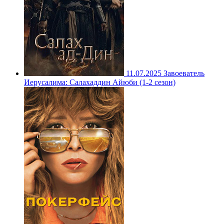
11.07.2025
Завоеватель
Иерусалима: Салахаддин Айюби (1-2 сезон)