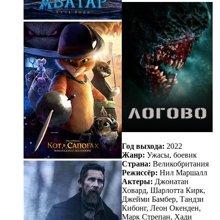
Год выхода:
2022
Жанр:
Ужасы, боевик
Страна:
Великобритания
Режиссёр:
Нил Маршалл
Актеры:
Джонатан
Ховард, Шарлотта Кирк,
Джейми Бамбер, Тандзи
Кибонг, Леон Окенден,
Марк Стрепан, Хади