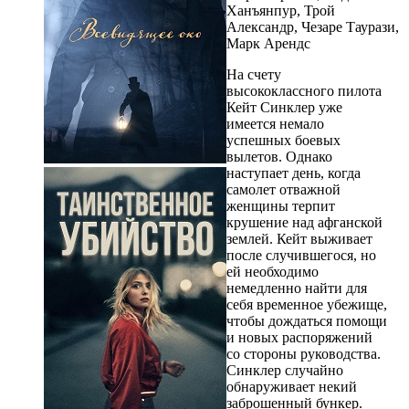
Ханъянпур, Трой
Александр, Чезаре Таурази,
Марк Арендс
На счету
высококлассного пилота
Кейт Синклер уже
имеется немало
успешных боевых
вылетов. Однако
наступает день, когда
самолет отважной
женщины терпит
крушение над афганской
землей. Кейт выживает
после случившегося, но
ей необходимо
немедленно найти для
себя временное убежище,
чтобы дождаться помощи
и новых распоряжений
со стороны руководства.
Синклер случайно
обнаруживает некий
заброшенный бункер.