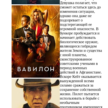
Девушка полагает, что
сможет остаться здесь до
изменения ситуации,
однако она даже не
подозревает о
подстерегающей ее
огромной опасности. В
бункере пробуждается и
начинает действовать
биологическое оружие,
являющееся гибридом
жителя Земли и существа
с иной планеты,
сконструированное
советскими учеными в
период военных
действий в Афганистане.
Вскоре Кейт оказывается
вынужденной всеми
силами сражаться за
сохранение собственной
жизни. Пилот пытается
использовать в борьбе с
необычным
противником имеющиеся