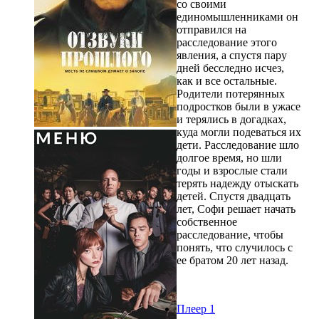
со своими
единомышленниками он
отправился на
расследование этого
явления, а спустя пару
дней бесследно исчез,
как и все остальные.
Родители потерянных
подростков были в ужасе
и терялись в догадках,
куда могли подеваться их
дети. Расследование шло
долгое время, но шли
годы и взрослые стали
терять надежду отыскать
детей. Спустя двадцать
лет, Софи решает начать
собственное
расследование, чтобы
понять, что случилось с
ее братом 20 лет назад.
Плеер 1