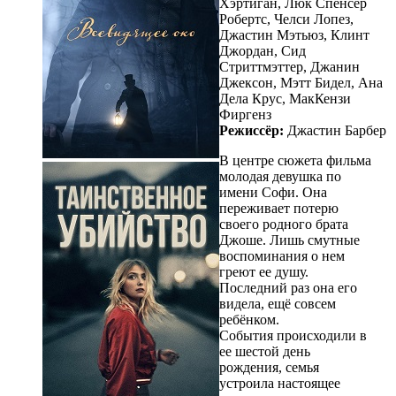
Хэртиган, Люк Спенсер
Робертс, Челси Лопез,
Джастин Мэтьюз, Клинт
Джордан, Сид
Стриттмэттер, Джанин
Джексон, Мэтт Бидел, Ана
Дела Крус, МакКензи
Фиргенз
Режиссёр:
Джастин Барбер
В центре сюжета фильма
молодая девушка по
имени Софи. Она
переживает потерю
своего родного брата
Джоше. Лишь смутные
воспоминания о нем
греют ее душу.
Последний раз она его
видела, ещё совсем
ребёнком.
События происходили в
ее шестой день
рождения, семья
устроила настоящее