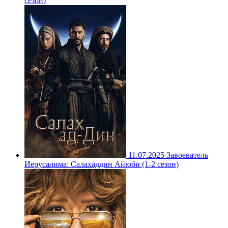
сезон)
11.07.2025
Завоеватель
Иерусалима: Салахаддин Айюби (1-2 сезон)