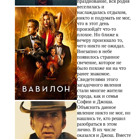
празднование, вся родня
веселилась и
наслаждалась отдыхом,
никто и подумать не мог,
что в этот день
произойдёт что-то
плохое. Но ближе к
вечеру произошло то,
чего никто не ожидал.
Внезапно в небе
появилось странное
свечение, которое не
было похоже ни на что
ранее знакомое.
Свидетелями этого
загадочного явления
стали многие жители
города, как и семья
Софии и Джоша.
Объяснить данное
явление никто не мог, но
нашлись те, кто решил
разобраться в этом
лично. В их числе
оказался и Джош. Вместе