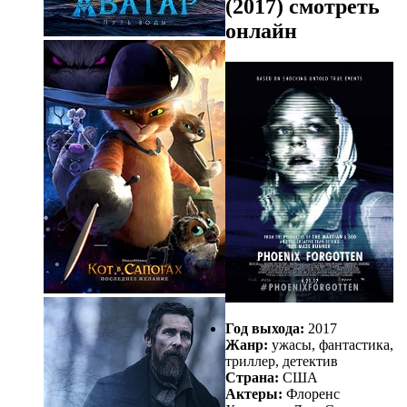
(2017) смотреть
онлайн
Год выхода:
2017
Жанр:
ужасы, фантастика,
триллер, детектив
Страна:
США
Актеры:
Флоренс