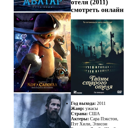
отеля (2011)
смотреть онлайн
Год выхода:
2011
Жанр:
ужасы
Страна:
США
Актеры:
Сара Пэкстон,
Пэт Хили, Элисон