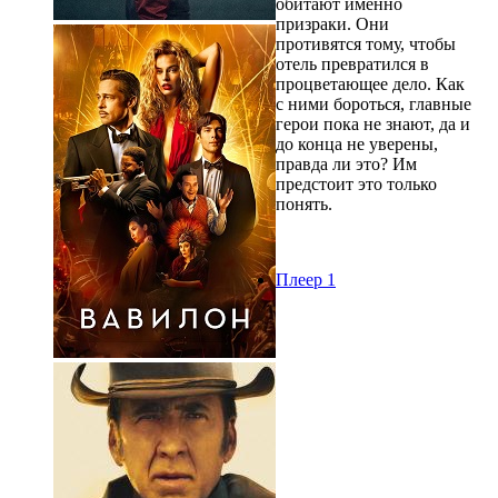
обитают именно
призраки. Они
противятся тому, чтобы
отель превратился в
процветающее дело. Как
с ними бороться, главные
герои пока не знают, да и
до конца не уверены,
правда ли это? Им
предстоит это только
понять.
Плеер 1