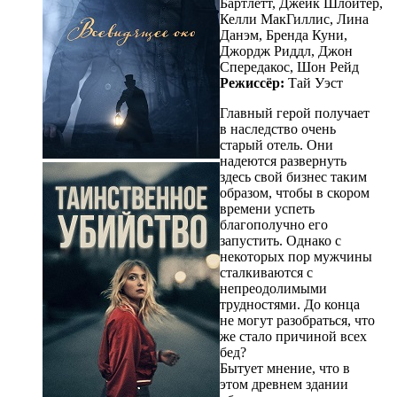
Бартлетт, Джейк Шлойтер,
Келли МакГиллис, Лина
Данэм, Бренда Куни,
Джордж Риддл, Джон
Спередакос, Шон Рейд
Режиссёр:
Тай Уэст
Главный герой получает
в наследство очень
старый отель. Они
надеются развернуть
здесь свой бизнес таким
образом, чтобы в скором
времени успеть
благополучно его
запустить. Однако с
некоторых пор мужчины
сталкиваются с
непреодолимыми
трудностями. До конца
не могут разобраться, что
же стало причиной всех
бед?
Бытует мнение, что в
этом древнем здании