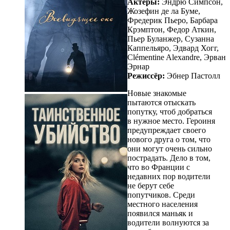
Актеры:
Эндрю Симпсон,
Жозефин де ла Буме,
Фредерик Пьеро, Барбара
Крэмптон, Федор Аткин,
Пьер Буланжер, Сузанна
Каппельяро, Эдвард Хогг,
Clémentine Alexandre, Эрван
Эрнар
Режиссёр:
Эбнер Пастолл
Новые знакомые
пытаются отыскать
попутку, чтоб добраться
в нужное место. Героиня
предупреждает своего
нового друга о том, что
они могут очень сильно
пострадать. Дело в том,
что во Франции с
недавних пор водители
не берут себе
попутчиков. Среди
местного населения
появился маньяк и
водители волнуются за