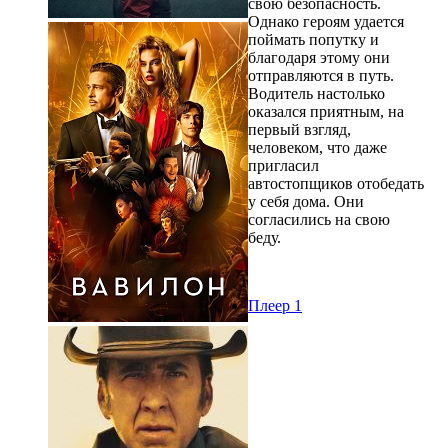
свою безопасность.
Однако героям удается
поймать попутку и
благодаря этому они
отправляются в путь.
Водитель настолько
оказался приятным, на
первый взгляд,
человеком, что даже
пригласил
автостопщиков отобедать
у себя дома. Они
согласились на свою
беду.
Плеер 1