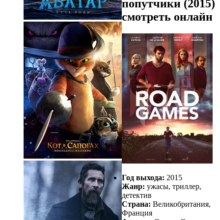
попутчики (2015)
смотреть онлайн
Год выхода:
2015
Жанр:
ужасы, триллер,
детектив
Страна:
Великобритания,
Франция