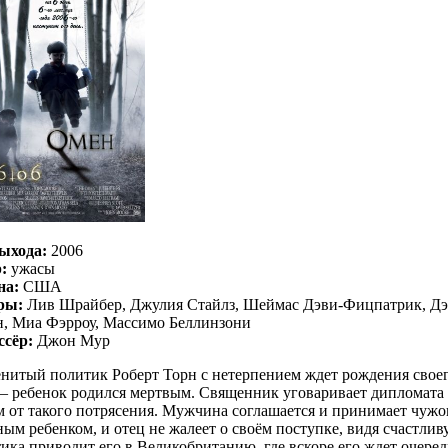
ыхода:
2006
:
ужасы
на:
США
ры:
Лив Шрайбер, Джулия Стайлз, Шеймас Дэви-Фицпатрик, Дэв
, Миа Фэрроу, Массимо Беллинзони
ссёр:
Джон Мур
нитый политик Роберт Торн с нетерпением ждет рождения своег
 – ребенок родился мертвым. Священник уговаривает дипломата 
 от такого потрясения. Мужчина соглашается и принимает чужог
ым ребенком, и отец не жалеет о своём поступке, видя счастли
ика приводит его в Великобританию, где вскоре его ждет очере