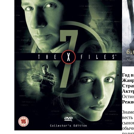
Год в
Жанр
Стра
Акте
Остин
Режи
Знаме
весть
сыном
обычн
полит