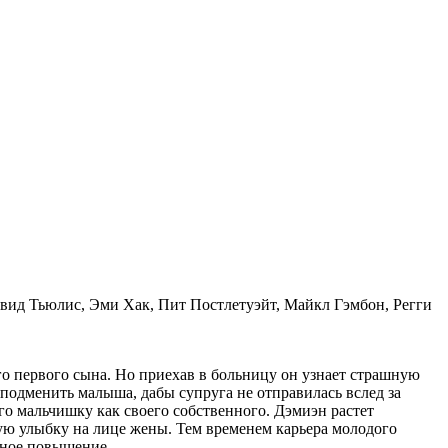
ид Тьюлис, Эми Хак, Пит Постлетуэйт, Майкл Гэмбон, Регги
о первого сына. Но приехав в больницу он узнает страшную
подменить малыша, дабы супруга не отправилась вслед за
о мальчишку как своего собственного. Дэмиэн растет
вую улыбку на лице жены. Тем временем карьера молодого
дное повышение.