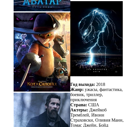
Год выхода:
2018
Жанр:
ужасы, фантастика,
боевик, триллер,
приключения
Страна:
США
Актеры:
Джейкоб
Тремблей, Ивонн
Страховски, Оливия Манн,
Томас Джейн, Бойд