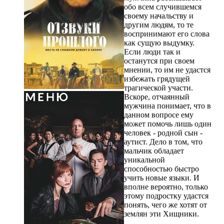
обо всем случившемся
своему начальству и
другим людям, то те
воспринимают его слова
как сущую выдумку.
Если люди так и
останутся при своем
мнении, то им не удастся
избежать грядущей
трагической участи.
Вскоре, отчаянный
мужчина понимает, что в
данном вопросе ему
может помочь лишь один
человек - родной сын -
аутист. Дело в том, что
мальчик обладает
уникальной
способностью быстро
учить новые языки. И
вполне вероятно, только
этому подростку удастся
понять, чего же хотят от
землян эти Хищники.