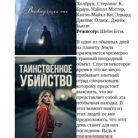
Холбрук, Стерлинг К.
Браун, Найолл Мэттер,
Кигэн-Майкл Ки, Эдвард
Джеймс Олмос, Джейк
Бьюзи
Режиссёр:
Шейн Блэк
В один из обычных дней
на планету Земля
приземляется чрезмерно
странный инородный
объект. Спустя некоторое
время в это же место
прибывает элитный
отряд спецназовцев,
которому предстоит
выяснить, что же
представляет собой эта
необычная находка. В
этот момент никто из
этих людей не мог
предположить, что этот
день станет для них
последним. Ведь в
приземлившемся