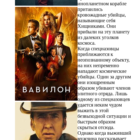
инопланетном корабле
притаились
кровожадные убийцы,
называющие себя
Хищниками. Они
прибыли на эту планету
из далеких уголков
космоса.
Когда спецназовцы
приближаются к
неопознанному объекту,
на них непременно
нападают космические
убийцы. Один за другим
они изощренным
образом убивают членов
элитного отряда. Лишь
одному из спецназовцев
удается неким чудом
выжить в этой
безвыходной ситуации и
быстрым образом
скрыться отсюда.
Однако когда выживший
мужчина рассказывает