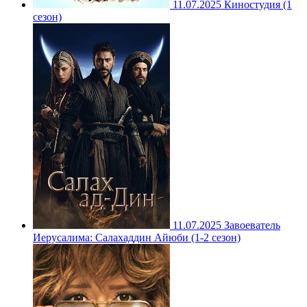
11.07.2025
Киностудия (1
сезон)
11.07.2025
Завоеватель
Иерусалима: Салахаддин Айюби (1-2 сезон)