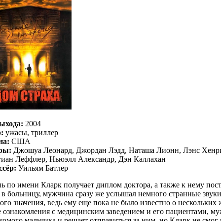
ыхода:
2004
:
ужасы, триллер
на:
США
ры:
Джошуа Леонард, Джордан Лэдд, Наташа Лионн, Лэнс Хенри
иан Леффлер, Ньюэлл Александр, Дэн Каллахан
ссёр:
Уильям Батлер
ь по имени Кларк получает диплом доктора, а также к нему пос
 в больницу, мужчина сразу же услышал немного странные звук
ого значения, ведь ему еще пока не было известно о нескольких
 ознакомления с медицинским заведением и его пациентами, муж
комого мальчика и решает отправиться за ним, но Кларк не смог 