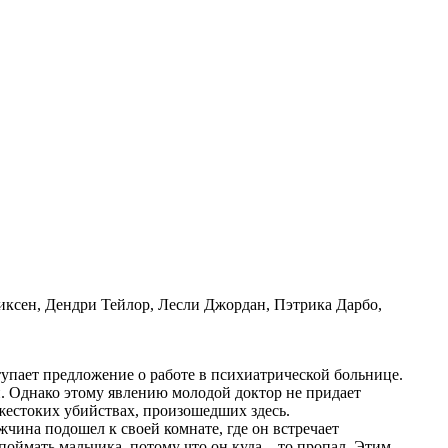
ксен, Дендри Тейлор, Лесли Джордан, Пэтрика Дарбо,
тупает предложение о работе в психиатрической больнице.
и. Однако этому явлению молодой доктор не придает
 жестоких убийствах, произошедших здесь.
чина подошел к своей комнате, где он встречает
поймать мальчика, потому что он куда – то пропал. Этим