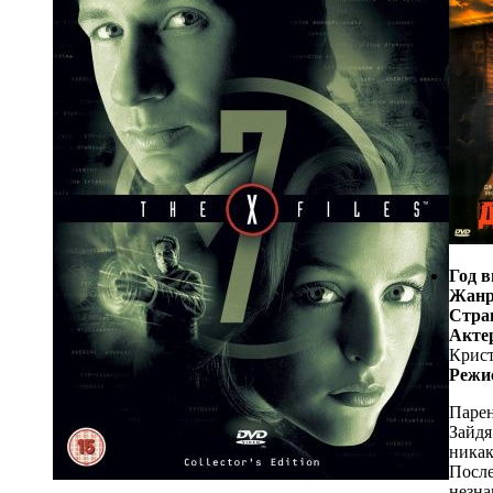
Год в
Жанр
Стра
Акте
Крист
Режи
Парен
Зайдя
никак
После
незна