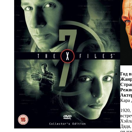
Год в
Жанр
Стра
Режи
Акте
Кара
1920,
встре
Хэйла
Дядя,
он на