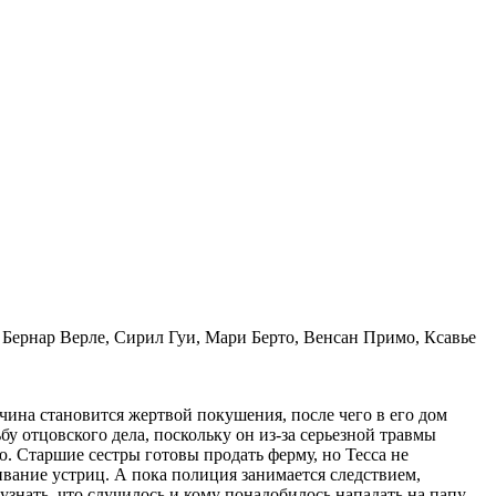
 Бернар Верле, Сирил Гуи, Мари Берто, Венсан Примо, Ксавье
на становится жертвой покушения, после чего в его дом
у отцовского дела, поскольку он из-за серьезной травмы
ю. Старшие сестры готовы продать ферму, но Тесса не
ивание устриц. А пока полиция занимается следствием,
знать, что случилось и кому понадобилось нападать на папу.