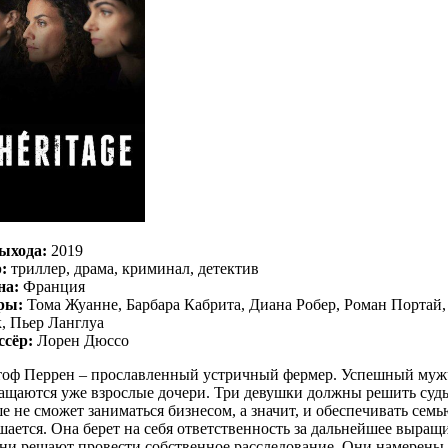
ыхода:
2019
:
триллер, драма, криминал, детектив
на:
Франция
ры:
Тома Жуанне, Барбара Кабрита, Диана Робер, Роман Портай,
, Пьер Ланглуа
ссёр:
Лорен Дюссо
оф Перрен – прославленный устричный фермер. Успешный мужчи
ащаются уже взрослые дочери. Три девушки должны решить судьб
е не сможет заниматься бизнесом, а значит, и обеспечивать семь
шается. Она берет на себя ответственность за дальнейшее выращ
ни решают провести собственное расследование. Они намерены у