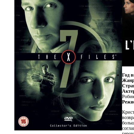
Год в
Жанр
Стра
Акте
Робик
Режи
Крист
возвр
больш
согла
герои