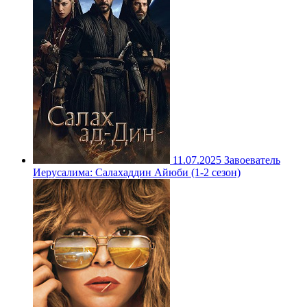
11.07.2025
Завоеватель
Иерусалима: Салахаддин Айюби (1-2 сезон)