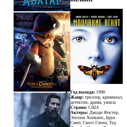
Год выхода:
1990
Жанр:
триллер, криминал,
детектив, драма, ужасы
Страна:
США
Актеры:
Джоди Фостер,
Энтони Хопкинс, Брук
Смит, Скотт Гленн, Тед