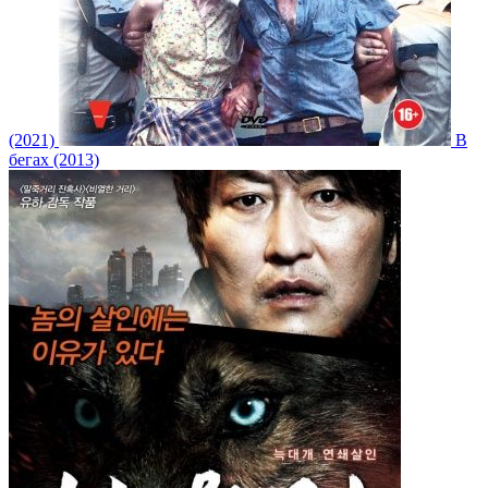
(2021)
В
бегах (2013)