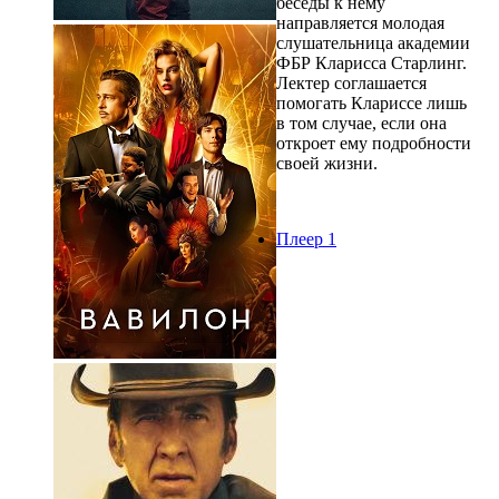
беседы к нему
направляется молодая
слушательница академии
ФБР Кларисса Старлинг.
Лектер соглашается
помогать Клариссе лишь
в том случае, если она
откроет ему подробности
своей жизни.
Плеер 1