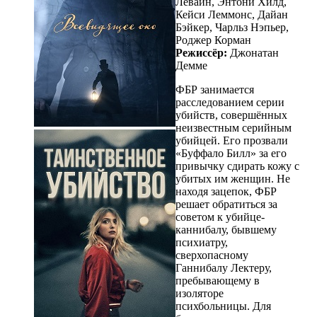
Левайн, Энтони Хилд,
Кейси Леммонс, Дайан
Бэйкер, Чарльз Нэпьер,
Роджер Корман
Режиссёр:
Джонатан
Демме
ФБР занимается
расследованием серии
убийств, совершённых
неизвестным серийным
убийцей. Его прозвали
«Буффало Билл» за его
привычку сдирать кожу с
убитых им женщин. Не
находя зацепок, ФБР
решает обратиться за
советом к убийце-
каннибалу, бывшему
психиатру,
сверхопасному
Ганнибалу Лектеру,
пребывающему в
изоляторе
психбольницы. Для