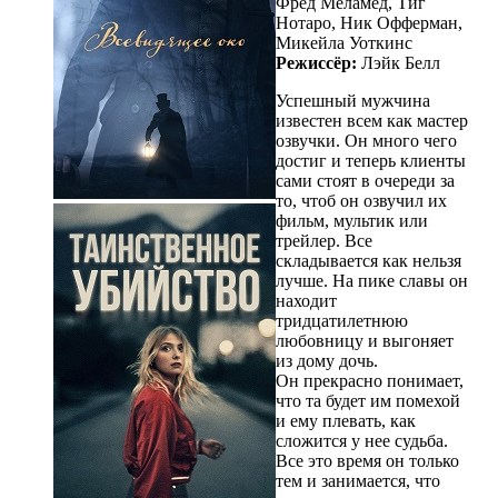
Фред Меламед, Тиг
Нотаро, Ник Офферман,
Микейла Уоткинс
Режиссёр:
Лэйк Белл
Успешный мужчина
известен всем как мастер
озвучки. Он много чего
достиг и теперь клиенты
сами стоят в очереди за
то, чтоб он озвучил их
фильм, мультик или
трейлер. Все
складывается как нельзя
лучше. На пике славы он
находит
тридцатилетнюю
любовницу и выгоняет
из дому дочь.
Он прекрасно понимает,
что та будет им помехой
и ему плевать, как
сложится у нее судьба.
Все это время он только
тем и занимается, что