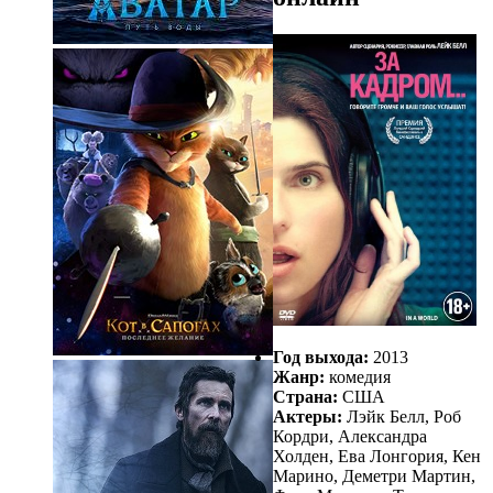
Год выхода:
2013
Жанр:
комедия
Страна:
США
Актеры:
Лэйк Белл, Роб
Кордри, Александра
Холден, Ева Лонгория, Кен
Марино, Деметри Мартин,