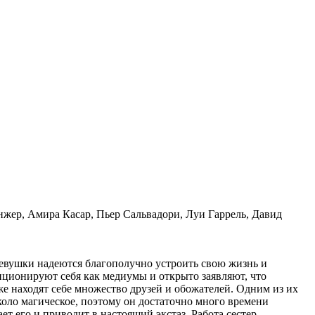
ер, Амира Касар, Пьер Сальвадори, Луи Гаррель, Давид
евушки надеются благополучно устроить свою жизнь и
иционируют себя как медиумы и открыто заявляют, что
е находят себе множество друзей и обожателей. Одним из их
оло магическое, поэтому он достаточно много времени
ет его и приводит в настоящий экстаз. Работа сестер