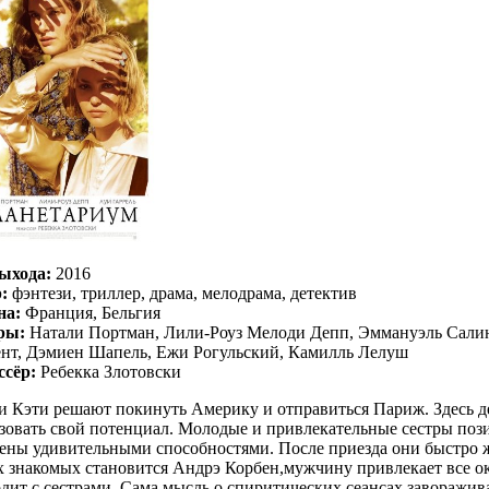
ыхода:
2016
:
фэнтези, триллер, драма, мелодрама, детектив
на:
Франция, Бельгия
ры:
Натали Портман, Лили-Роуз Мелоди Депп, Эммануэль Салинж
нт, Дэмиен Шапель, Ежи Рогульский, Камилль Лелуш
ссёр:
Ребекка Злотовски
и Кэти решают покинуть Америку и отправиться Париж. Здесь д
зовать свой потенциал. Молодые и привлекательные сестры поз
ены удивительными способностями. После приезда они быстро ж
 знакомых становится Андрэ Корбен,мужчину привлекает все ок
дит с сестрами. Сама мысль о спиритических сеансах заворажива