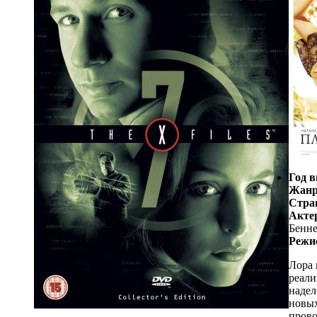
Год в
Жанр
Стра
Акте
Бенне
Режи
Лора 
реали
надел
новых
прово