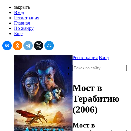
закрыть
Вход
Регистрация
Главная
По жанру
Еще
Регистрация
Вход
Мост в
Терабитию
(2006)
Мост в