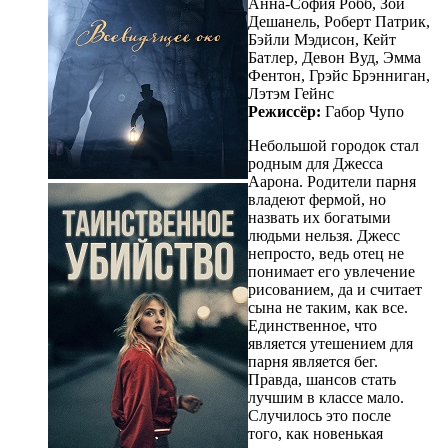
Анна-София Робб, Зои
Дешанель, Роберт Патрик,
Бэйли Мэдисон, Кейт
Батлер, Девон Вуд, Эмма
Фентон, Грэйс Брэнниган,
Лэтэм Гейнс
Режиссёр:
Габор Чупо
Небольшой городок стал
родным для Джесса
Аарона. Родители парня
владеют фермой, но
назвать их богатыми
людьми нельзя. Джесс
непросто, ведь отец не
понимает его увлечение
рисованием, да и считает
сына не таким, как все.
Единственное, что
является утешением для
парня является бег.
Правда, шансов стать
лучшим в классе мало.
Случилось это после
того, как новенькая