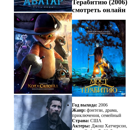
Терабитию (2006)
смотреть онлайн
Год выхода:
2006
Жанр:
фэнтези, драма,
приключения, семейный
Страна:
США
Актеры:
Джош Хатчерсон,