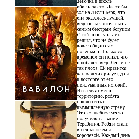
девочка в школе
обогнала его. Джесс был
зол на Лесли Берк, что
она оказалась лучшей,
ведь он так хотел стать
самым быстрым бегуном.
С той поры мальчик
решил, что не будет
вовсе общаться с
новенькой. Только со
временем он понял, что
ошибался, ведь Лесли не
так плоха. Ей нравится,
как мальчик рисует, да и
в восторге от его
придуманных историй.
Исследуя вместе
территорию, ребята
нашли путь в
вымышленную страну.
Это волшебное место
получило название
Терабития. Ребята стали
в ней королем и
королевой. Каждый день