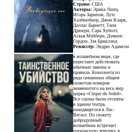
Страна:
США
Актеры:
Эрика Линц,
Игорь Зарипов, Лутс
Халбхюбнер, Джон Кларк,
Даллас Барнетт, Таня
Дрюери, Сара Хуболт,
Аскья Мэйбери, Дэмиен
Гордон, Зэк Бриклэнд
Режиссёр:
Эндрю Адамсон
в волшебном мире, где
перестают действовать
обычные законы и
правила. Кинолента из
ряда связанных общим
сюжетом номеров
знаменитого на весь мир
цирка «Cirque du Soleil».
Все сцены были отсняты
в здании театра,
находящегося в Лас-
Вегасе. По сюжету
добродушный
волшебник встречает
прекрасную девушку, в