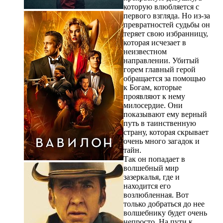
которую влюбляется с
первого взгляда. Но из-за
превратностей судьбы он
теряет свою избранницу,
которая исчезает в
неизвестном
направлении. Убитый
горем главный герой
обращается за помощью
к Богам, которые
проявляют к нему
милосердие. Они
показывают ему верный
путь в таинственную
страну, которая скрывает
очень много загадок и
тайн.
Так он попадает в
волшебный мир
зазеркалья, где и
находится его
возлюбленная. Вот
только добраться до нее
волшебнику будет очень
непросто. На пути к