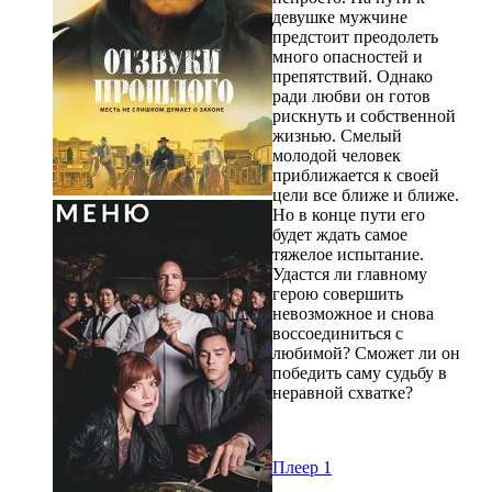
девушке мужчине
предстоит преодолеть
много опасностей и
препятствий. Однако
ради любви он готов
рискнуть и собственной
жизнью. Смелый
молодой человек
приближается к своей
цели все ближе и ближе.
Но в конце пути его
будет ждать самое
тяжелое испытание.
Удастся ли главному
герою совершить
невозможное и снова
воссоединиться с
любимой? Сможет ли он
победить саму судьбу в
неравной схватке?
Плеер 1