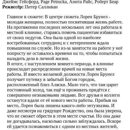
Джеймс Гейсфорд, Page Petrucka, Анита Райс, Роберт Беар
Режиссёр:
Питер Салливан
Главное в сюжете: В центре сюжета Лорен Брунел -
молодая женщина, полностью посвятившая жизнь работе.
На протяжении последних нескольких лет она работала в
местной клинике, стараясь помочь пациентам избавиться
от своих недугов. Она была одной из наиболее
востребованных сотрудниц и с нетерпением ждала
повышения по службе. Но из-за занятости на работе у неё
попросту не оставалось времени на то, чтобы попытаться
наладить дела в личной жизни.
В итоге, с наступлением зимнего периода, в клинике
происходит распределение врачей на новые места
работы. И вместо желаемой должности Лорен Брунел
получает путевку в забытый Богом городок,
расположенный близ Аляски. Мало того, что там царит
постоянный холод, так ещё и проживать придётся с
совершенно незнакомыми людьми. Все друзья и коллеги
останутся вдали от её нового места работы. Прибыв на
место, Лорен была лишена какого-либо энтузиазма. И
даже несмотря на грядущее Рождество, она была уверена,
что не сможет обрести в этом месте счастья. Но она даже
не догадывалась, насколько сильно заблуждалась. Вскоре
ей удается познакомиться с одним из местных жителей,