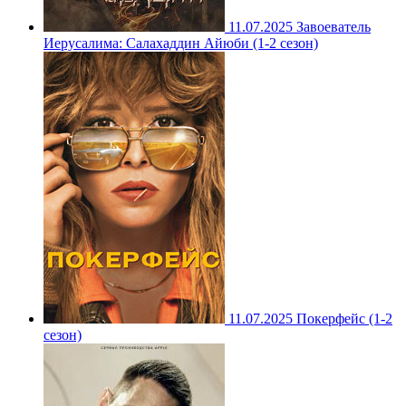
11.07.2025
Завоеватель
Иерусалима: Салахаддин Айюби (1-2 сезон)
11.07.2025
Покерфейс (1-2
сезон)