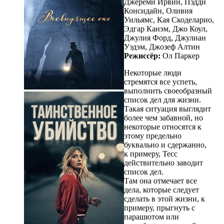
Джереми Ирвин, Пэдди
Консидайн, Оливия
Уильямс, Кая Скоделарио,
Эдгар Канэм, Джо Коул,
Джулия Форд, Джулиан
Уэдэм, Джозеф Алтин
Режиссёр:
Ол Паркер
Некоторые люди
стремятся все успеть,
выполнить своеобразный
список дел для жизни.
Такая ситуация выглядит
более чем забавной, но
некоторые относятся к
этому предельно
буквально и сдержанно,
к примеру, Тесс
действительно заводит
список дел.
Там она отмечает все
дела, которые следует
сделать в этой жизни, к
примеру, прыгнуть с
парашютом или