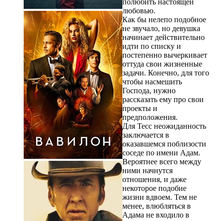
полюбить настоящей
любовью.
Как бы нелепо подобное
не звучало, но девушка
начинает действительно
идти по списку и
постепенно вычеркивает
оттуда свои жизненные
задачи. Конечно, для того
чтобы насмешить
Господа, нужно
рассказать ему про свои
проекты и
предположения.
Для Тесс неожиданность
заключается в
оказавшемся поблизости
соседе по имени Адам.
Вероятнее всего между
ними начнутся
отношения, и даже
некоторое подобие
жизни вдвоем. Тем не
менее, влюбляться в
Адама не входило в