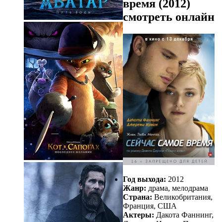
время (2012)
смотреть онлайн
Год выхода:
2012
Жанр:
драма, мелодрама
Страна:
Великобритания,
Франция, США
Актеры:
Дакота Фаннинг,