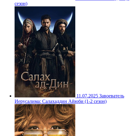
сезон)
11.07.2025
Завоеватель
Иерусалима: Салахаддин Айюби (1-2 сезон)