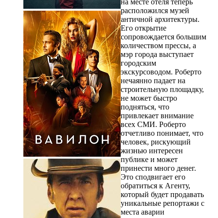
на месте отеля теперь
расположился музей
античной архитектуры.
Его открытие
сопровождается большим
количеством прессы, а
мэр города выступает
городским
экскурсоводом. Роберто
нечаянно падает на
строительную площадку,
не может быстро
подняться, что
привлекает внимание
всех СМИ. Роберто
отчетливо понимает, что
человек, рискующий
жизнью интересен
публике и может
принести много денег.
Это сподвигает его
обратиться к Агенту,
который будет продавать
уникальные репортажи с
места аварии