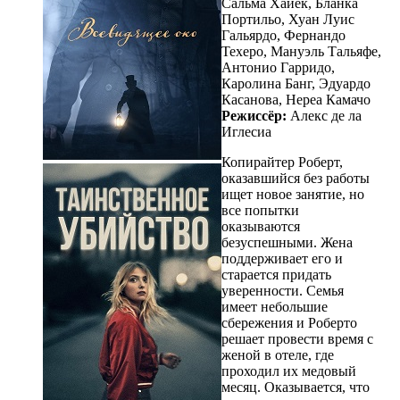
Сальма Хайек, Бланка
Портильо, Хуан Луис
Гальярдо, Фернандо
Техеро, Мануэль Тальяфе,
Антонио Гарридо,
Каролина Банг, Эдуардо
Касанова, Нереа Камачо
Режиссёр:
Алекс де ла
Иглесиа
Копирайтер Роберт,
оказавшийся без работы
ищет новое занятие, но
все попытки
оказываются
безуспешными. Жена
поддерживает его и
старается придать
уверенности. Семья
имеет небольшие
сбережения и Роберто
решает провести время с
женой в отеле, где
проходил их медовый
месяц. Оказывается, что