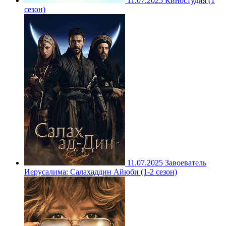
11.07.2025
Киностудия (1
сезон)
11.07.2025
Завоеватель
Иерусалима: Салахаддин Айюби (1-2 сезон)