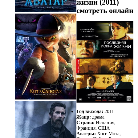
жизни (2011)
смотреть онлайн
Год выхода:
2011
Жанр:
драма
Страна:
Испания,
Франция, США
Актеры:
Хосе Мота,