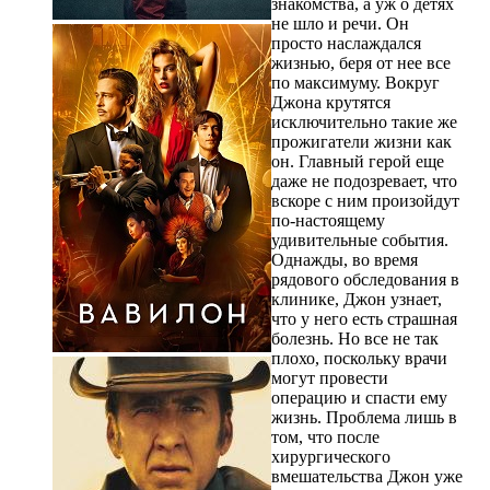
знакомства, а уж о детях
не шло и речи. Он
просто наслаждался
жизнью, беря от нее все
по максимуму. Вокруг
Джона крутятся
исключительно такие же
прожигатели жизни как
он. Главный герой еще
даже не подозревает, что
вскоре с ним произойдут
по-настоящему
удивительные события.
Однажды, во время
рядового обследования в
клинике, Джон узнает,
что у него есть страшная
болезнь. Но все не так
плохо, поскольку врачи
могут провести
операцию и спасти ему
жизнь. Проблема лишь в
том, что после
хирургического
вмешательства Джон уже