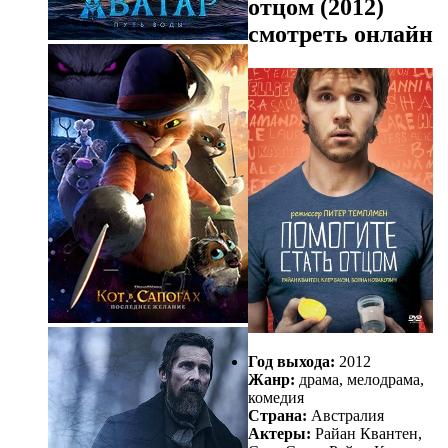
отцом (2012)
смотреть онлайн
Год выхода:
2012
Жанр:
драма, мелодрама,
комедия
Страна:
Австралия
Актеры:
Райан Квантен,