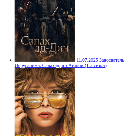
11.07.2025
Завоеватель
Иерусалима: Салахаддин Айюби (1-2 сезон)