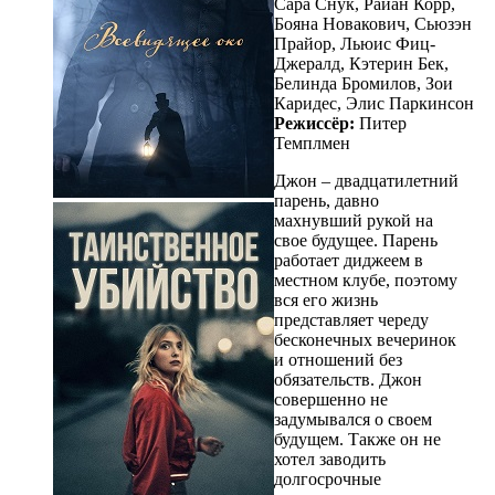
Сара Снук, Райан Корр,
Бояна Новакович, Сьюзэн
Прайор, Льюис Фиц-
Джералд, Кэтерин Бек,
Белинда Бромилов, Зои
Каридес, Элис Паркинсон
Режиссёр:
Питер
Темплмен
Джон – двадцатилетний
парень, давно
махнувший рукой на
свое будущее. Парень
работает диджеем в
местном клубе, поэтому
вся его жизнь
представляет череду
бесконечных вечеринок
и отношений без
обязательств. Джон
совершенно не
задумывался о своем
будущем. Также он не
хотел заводить
долгосрочные