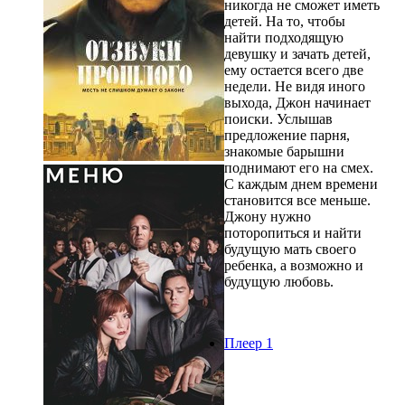
никогда не сможет иметь
детей. На то, чтобы
найти подходящую
девушку и зачать детей,
ему остается всего две
недели. Не видя иного
выхода, Джон начинает
поиски. Услышав
предложение парня,
знакомые барышни
поднимают его на смех.
С каждым днем времени
становится все меньше.
Джону нужно
поторопиться и найти
будущую мать своего
ребенка, а возможно и
будущую любовь.
Плеер 1