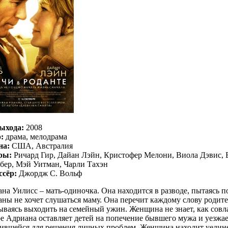
ыхода:
2008
:
драма, мелодрама
на:
США, Австралия
ры:
Ричард Гир, Дайан Лэйн, Кристофер Мелони, Виола Дэвис, 
ер, Мэй Уитман, Чарли Тахэн
ссёр:
Джордж С. Вольф
на Уилисс – мать-одиночка. Она находится в разводе, пытаясь п
ны не хочет слушаться маму. Она перечит каждому слову родител
ываясь выходить на семейный ужин. Женщина не знает, как совл
е Адриана оставляет детей на попечение бывшего мужа и уезжае
ившейся для решения личных проблем. Женщина находит уедине