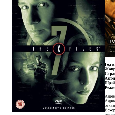
Год в
Жанр
Стра
Акте
Шрайб
Режи
Адриа
Адриа
отказ
Вскор
отлуч