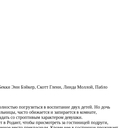
Бекки Энн Бэйкер, Скотт Гленн, Линда Моллой, Пабло
олностью погрузиться в воспитание двух детей. Но дочь
ьницы, часто обижается и запирается в комнате,
адать со строптивым характером девушки.
т в Родант, чтобы присмотреть за гостиницей подруги,
нное место прекрасным. Кроме нее в гостинице проживает