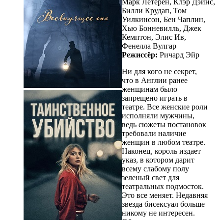
Марк Летерен, Клэр Дэйнс,
Билли Крудап, Том
Уилкинсон, Бен Чаплин,
Хью Бонневилль, Джек
Кемптон, Элис Ив,
Фенелла Вулгар
Режиссёр:
Ричард Эйр
Ни для кого не секрет,
что в Англии ранее
женщинам было
запрещено играть в
театре. Все женские роли
исполняли мужчины,
ведь сюжеты постановок
требовали наличие
женщин в любом театре.
Наконец, король издает
указ, в котором дарит
всему слабому полу
зеленый свет для
театральных подмосток.
Это все меняет. Недавняя
звезда бисексуал больше
никому не интересен.