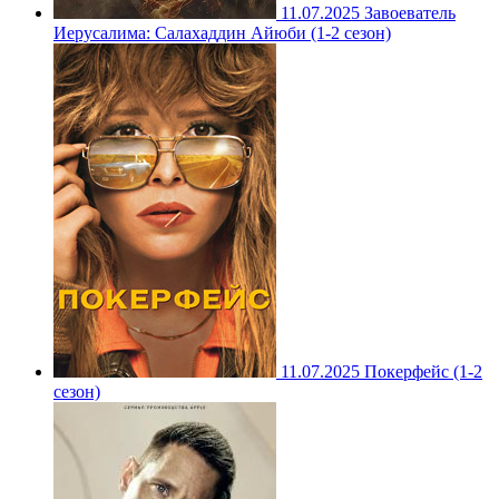
11.07.2025
Завоеватель
Иерусалима: Салахаддин Айюби (1-2 сезон)
11.07.2025
Покерфейс (1-2
сезон)