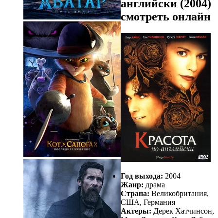
английски (2004)
смотреть онлайн
Год выхода:
2004
Жанр:
драма
Страна:
Великобритания,
США, Германия
Актеры:
Дерек Хатчинсон,