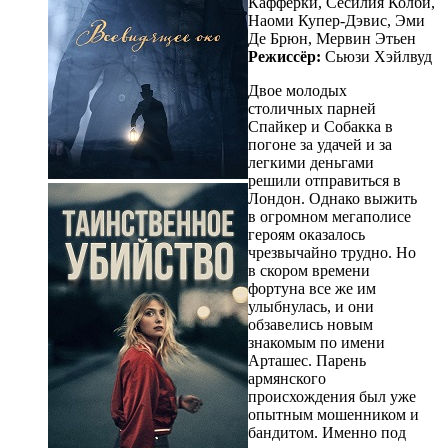
Кафферки, Сесилия Колби,
Наоми Купер-Дэвис, Эми
Де Брюн, Мервин Этьен
Режиссёр:
Сьюзи Хэйлвуд
Двое молодых
столичных парней
Спайкер и Собакка в
погоне за удачей и за
легкими деньгами
решили отправиться в
Лондон. Однако выжить
в огромном мегаполисе
героям оказалось
чрезвычайно трудно. Но
в скором времени
фортуна все же им
улыбнулась, и они
обзавелись новым
знакомым по имени
Арташес. Парень
армянского
происхождения был уже
опытным мошенником и
бандитом. Именно под