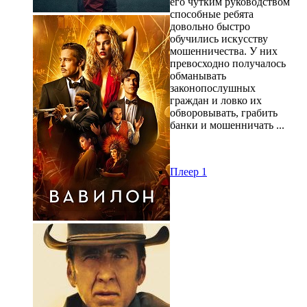
его чутким руководством
способные ребята
довольно быстро
обучились искусству
мошенничества. У них
превосходно получалось
обманывать
законопослушных
граждан и ловко их
обворовывать, грабить
банки и мошенничать ...
Плеер 1