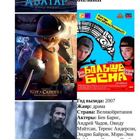
Год выхода:
2007
Жанр:
драма
Страна:
Великобритания
Актеры:
Бен Барнс,
Андрей Чадов, Овиду
Мэйтсан, Теренс Андерсон,
Эндрю Байрон, Мэри-Энн