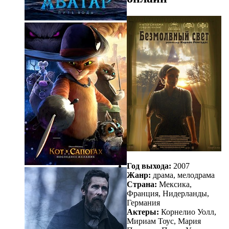
Год выхода:
2007
Жанр:
драма, мелодрама
Страна:
Мексика,
Франция, Нидерланды,
Германия
Актеры:
Корнелио Уолл,
Мириам Тоус, Мария