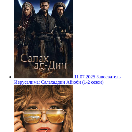
11.07.2025
Завоеватель
Иерусалима: Салахаддин Айюби (1-2 сезон)