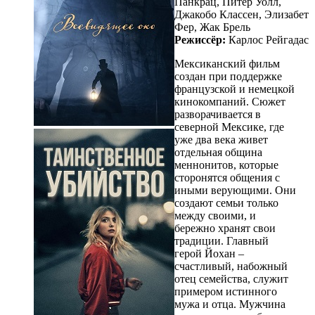
Панкрац, Питер Уолл,
Джакобо Классен, Элизабет
Фер, Жак Брель
Режиссёр:
Карлос Рейгадас
Мексиканский фильм
создан при поддержке
французской и немецкой
кинокомпаний. Сюжет
разворачивается в
северной Мексике, где
уже два века живет
отдельная община
меннонитов, которые
сторонятся общения с
иными верующими. Они
создают семьи только
между своими, и
бережно хранят свои
традиции. Главный
герой Йохан –
счастливый, набожный
отец семейства, служит
примером истинного
мужа и отца. Мужчина