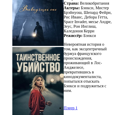
Страна:
Великобритания
Актеры:
Бэнкси, Мистер
Брэйнуош, Шепард Фейри,
Рис Иванс, Дебора Гетта,
Space Invader, месье Андре,
Зеус, Рон Инглиш,
Каледония Керри
Режиссёр:
Бэнкси
Невероятная история о
том, как эксцентричный
буржуа французского
происхождения,
проживающий в Лос-
Анджелесе,
превратившись в
кинодокументалиста,
попытался отыскать
Бэнкси и подружиться с
ним.
Плеер 1