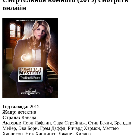
онлайн
Год выхода:
2015
Жанр:
детектив
Страна:
Канада
Актеры:
Лори Лафлин, Сара Стрэйндж, Стив Бачич, Брендан
Мейер, Эва Борн, Грэм Даффи, Ричард Хэрмон, Мэттью
Харрисон, Ник Ханнингс, Джанет Киддер