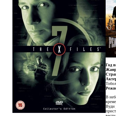
Год в
Жанр
Стра
Акте
Тобол
Режи
В неб
време
Вуди 
прист
вести