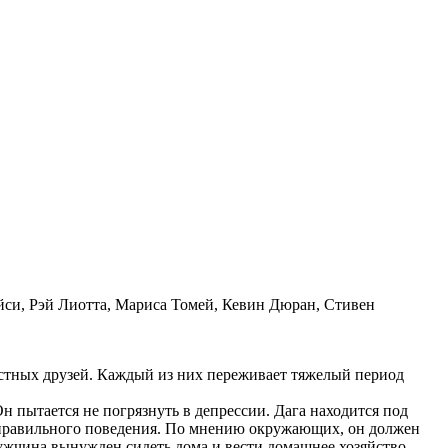
си, Рэй Лиотта, Мариса Томей, Кевин Дюран, Стивен
стных друзей. Каждый из них переживает тяжелый период
Он пытается не погрязнуть в депрессии. Дага находится под
правильного поведения. По мнению окружающих, он должен
Мужчина вынужден сидеть дома и вести домашнее хозяйство,