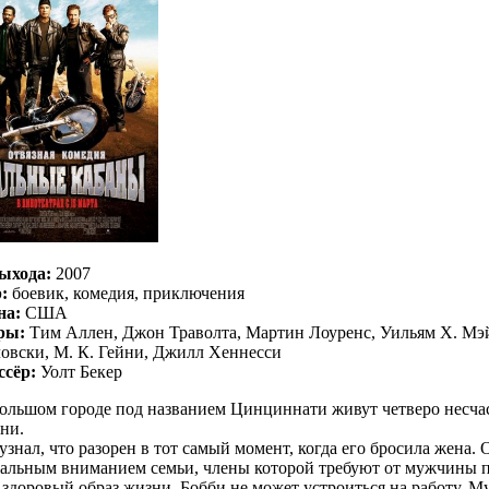
ыхода:
2007
:
боевик, комедия, приключения
на:
США
ры:
Тим Аллен, Джон Траволта, Мартин Лоуренс, Уильям Х. Мэй
овски, М. К. Гейни, Джилл Хеннесси
ссёр:
Уолт Бекер
ольшом городе под названием Цинциннати живут четверо несча
ни.
узнал, что разорен в тот самый момент, когда его бросила жена. 
альным вниманием семьи, члены которой требуют от мужчины 
 здоровый образ жизни. Бобби не может устроиться на работу. 