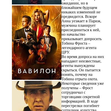
ожидании, но в
ближайшем будущем
никаких изменений не
предвидится. Вскоре
Анна уезжает в Париж,
мужчина планирует
присоединиться к ней,
но начальство
приказывает допросить
Тобина Фроста –
легендарного агента
ЦРУ.
Во время допроса на них
нападают неизвестные,
агенты вынуждены
скрыться. Он пытается
понять, почему на
Тобина отрыта охота.
Некоторые сведения уже
получены – Фрост
сотрудничал с
торговцами секретной
информацией. В ходе
перестрелки погибнет
сотрудник агентства