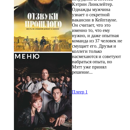
Кэтрин Линклейтер.
Однажды мужчина
узнает о секретной
вакансии в Кейптауне.
Он считает, что это
именно то, что ему
нужно, и даже опытная
команда из 37 человек не
смущает его. Друзья и
коллеги только
насмехаются и советуют
набраться опыта, но
Мэтт уже принял
решение...
Плеер 1