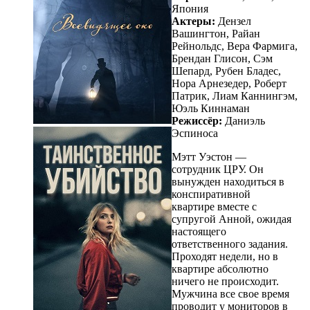
Япония
Актеры:
Дензел
Вашингтон, Райан
Рейнольдс, Вера Фармига,
Брендан Глисон, Сэм
Шепард, Рубен Бладес,
Нора Арнезедер, Роберт
Патрик, Лиам Каннингэм,
Юэль Киннаман
Режиссёр:
Даниэль
Эспиноса
Мэтт Уэстон —
сотрудник ЦРУ. Он
вынужден находиться в
конспиративной
квартире вместе с
супругой Анной, ожидая
настоящего
ответственного задания.
Проходят недели, но в
квартире абсолютно
ничего не происходит.
Мужчина все свое время
проводит у мониторов в