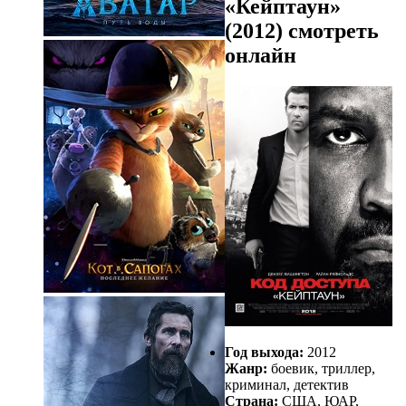
«Кейптаун»
(2012) смотреть
онлайн
Год выхода:
2012
Жанр:
боевик, триллер,
криминал, детектив
Страна:
США, ЮАР,