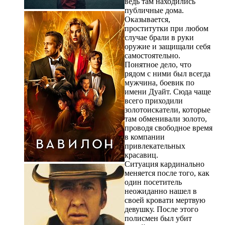
ведь там находились
публичные дома.
Оказывается,
проститутки при любом
случае брали в руки
оружие и защищали себя
самостоятельно.
Понятное дело, что
рядом с ними был всегда
мужчина, боевик по
имени Дуайт. Сюда чаще
всего приходили
золотоискатели, которые
там обменивали золото,
проводя свободное время
в компании
привлекательных
красавиц.
Ситуация кардинально
меняется после того, как
один посетитель
неожиданно нашел в
своей кровати мертвую
девушку. После этого
полисмен был убит