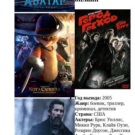
Год выхода:
2005
Жанр:
боевик, триллер,
криминал, детектив
Страна:
США
Актеры:
Брюс Уиллис,
Микки Рурк, Клайв Оуэн,
Розарио Доусон, Джессика