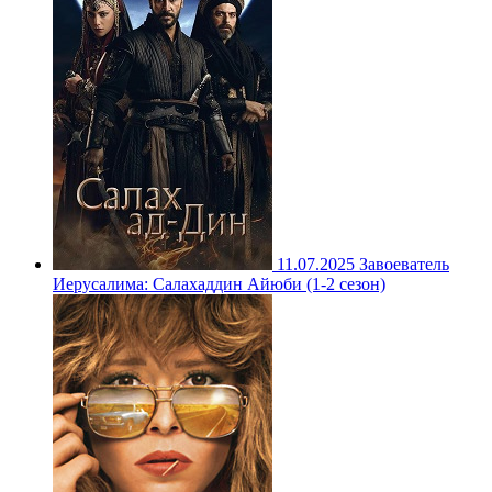
11.07.2025
Завоеватель
Иерусалима: Салахаддин Айюби (1-2 сезон)