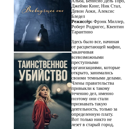
Альба, Бенисио Дель Торо,
Джейми Кинг, Ник Стал,
Девон Аоки, Алексис
Бледел
Режиссёр:
Фрэнк Миллер,
Роберт Родригес, Квентин
Тарантино
Здесь было все, начиная
от расцветающей мафии,
заканчивая
всевозможными
преступными
организациями, которые
открыто, занимались
своими темными делами.
Члены правительства
привыкли к такому
течению дел, именно
поэтому они стали
признавать такую
деятельность, только за
определенную плату.
Вот только никто не
лезет в старый город,