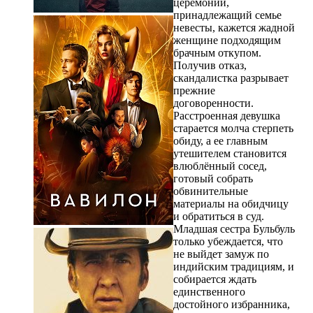
церемоний,
принадлежащий семье
невесты, кажется жадной
женщине подходящим
брачным откупом.
Получив отказ,
скандалистка разрывает
прежние
договоренности.
Расстроенная девушка
старается молча стерпеть
обиду, а ее главным
утешителем становится
влюблённый сосед,
готовый собрать
обвинительные
материалы на обидчицу
и обратиться в суд.
Младшая сестра Бульбуль
только убеждается, что
не выйдет замуж по
индийским традициям, и
собирается ждать
единственного
достойного избранника,