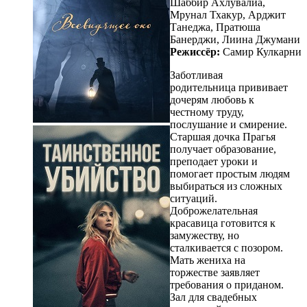
Шаббир Ахлувалиа,
Мрунал Тхакур, Арджит
Танеджа, Пратюша
Банерджи, Лиина Джумани
Режиссёр:
Самир Кулкарни
Заботливая
родительница прививает
дочерям любовь к
честному труду,
послушание и смирение.
Старшая дочка Прагья
получает образование,
преподает уроки и
помогает простым людям
выбираться из сложных
ситуаций.
Доброжелательная
красавица готовится к
замужеству, но
сталкивается с позором.
Мать жениха на
торжестве заявляет
требования о приданом.
Зал для свадебных