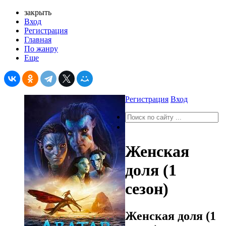
закрыть
Вход
Регистрация
Главная
По жанру
Еще
Регистрация
Вход
Женская
доля (1
сезон)
Женская доля (1