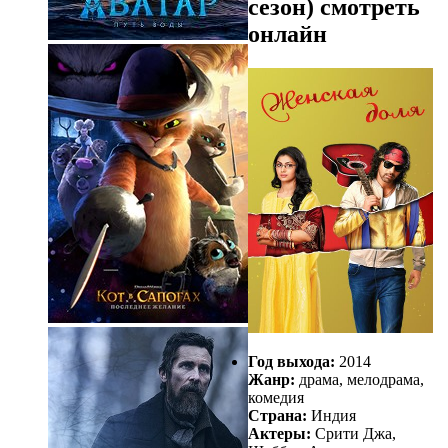
сезон) смотреть
онлайн
Год выхода:
2014
Жанр:
драма, мелодрама,
комедия
Страна:
Индия
Актеры:
Срити Джа,