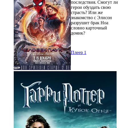
последствия. Смогут ли
герои обуздать свою
страсть? Или же
знакомство с Элисон
разрушит брак Ноа
словно карточный
домик?
Плеер 1