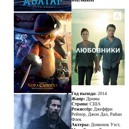
Год выхода:
2014
Жанр:
Драмы
Страна:
США
Режиссёр:
Джеффри
Рейнер, Джон Дал, Райан
Флек
Актеры:
Доминик Уэст,