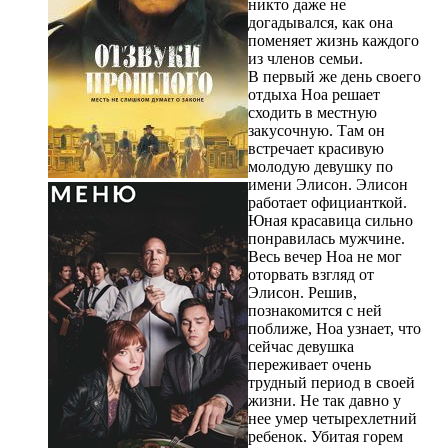
никто даже не
догадывался, как она
поменяет жизнь каждого
из членов семьи.
В первый же день своего
отдыха Ноа решает
сходить в местную
закусочную. Там он
встречает красивую
молодую девушку по
имени Элисон. Элисон
работает официанткой.
Юная красавица сильно
понравилась мужчине.
Весь вечер Ноа не мог
оторвать взгляд от
Элисон. Решив,
познакомится с ней
поближе, Ноа узнает, что
сейчас девушка
переживает очень
трудный период в своей
жизни. Не так давно у
нее умер четырехлетний
ребенок. Убитая горем