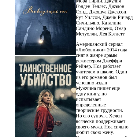
Мора Тирни, Джулия
Голден Теллес, Джэдон
Сэнд, Джошуа Джексон,
Рут Уилсон, Джейк Ричард
Сичильяно, Каталина
Сандино Морено, Омар
Метуолли, Лея Кэтлетт
Американский сериал
«Любовники» 2014 года
снят в жанре драмы
режиссером Джеффри
Рейнер. Ноа работает
учителем в школе. Один
из его романов был
успешно издан.
Мужчина пишет еще
одну книгу, но
испытывает
определенные
творческие трудности.
Но его супруга Хелен
всячески поддерживает
своего мужа. Ноа сильно
любит свою жену.