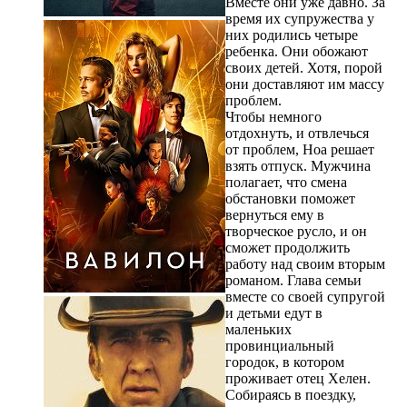
Вместе они уже давно. За
время их супружества у
них родились четыре
ребенка. Они обожают
своих детей. Хотя, порой
они доставляют им массу
проблем.
Чтобы немного
отдохнуть, и отвлечься
от проблем, Ноа решает
взять отпуск. Мужчина
полагает, что смена
обстановки поможет
вернуться ему в
творческое русло, и он
сможет продолжить
работу над своим вторым
романом. Глава семьи
вместе со своей супругой
и детьми едут в
маленьких
провинциальный
городок, в котором
проживает отец Хелен.
Собираясь в поездку,