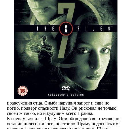
нравоучения отца. Симба нарушил запрет и едва не
погиб, подверг опасности Налу. Он рисковал не только
своей жизнью, но и будущим всего Прайда.
К гиенам заявился Шрам. Они обглодали свою землю, не
оставив ничего живого, но стоило Шраму подогнать им
парочку львят, гиены отпустили их с миром. Шрам