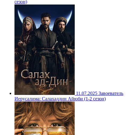
сезон)
11.07.2025
Завоеватель
Иерусалима: Салахаддин Айюби (1-2 сезон)