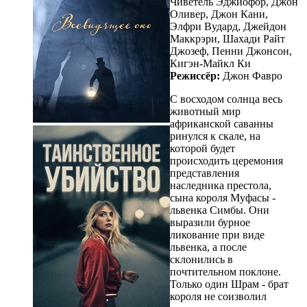
Чиветель Эджиофор, Джон
Оливер, Джон Кани,
Элфри Вудард, Джейдон
Маккрэри, Шахади Райт
Джозеф, Пенни Джонсон,
Кигэн-Майкл Ки
Режиссёр:
Джон Фавро
С восходом солнца весь
животный мир
африканской саванны
ринулся к скале, на
которой будет
происходить церемония
представления
наследника престола,
сына короля Муфасы -
львенка Симбы. Они
выразили бурное
ликование при виде
львенка, а после
склонились в
почтительном поклоне.
Только один Шрам - брат
короля не соизволил