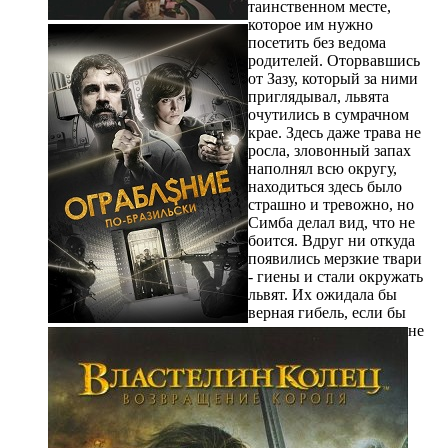
таинственном месте,
которое им нужно
посетить без ведома
родителей. Оторвавшись
от Зазу, который за ними
приглядывал, львята
очутились в сумрачном
крае. Здесь даже трава не
росла, зловонный запах
наполнял всю округу,
находиться здесь было
страшно и тревожно, но
Симба делал вид, что не
боится. Вдруг ни откуда
появились мерзкие твари
- гиены и стали окружать
львят. Их ожидала бы
верная гибель, если бы
не