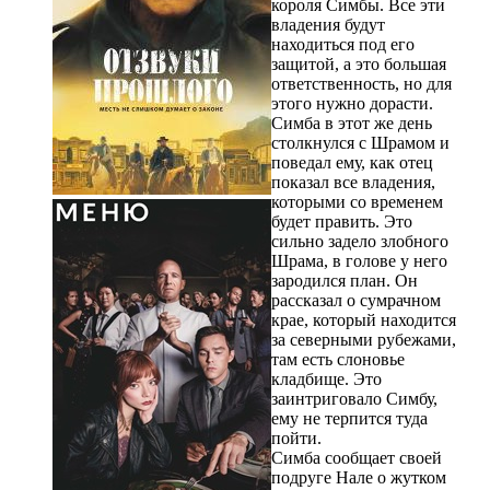
короля Симбы. Все эти
владения будут
находиться под его
защитой, а это большая
ответственность, но для
этого нужно дорасти.
Симба в этот же день
столкнулся с Шрамом и
поведал ему, как отец
показал все владения,
которыми со временем
будет править. Это
сильно задело злобного
Шрама, в голове у него
зародился план. Он
рассказал о сумрачном
крае, который находится
за северными рубежами,
там есть слоновье
кладбище. Это
заинтриговало Симбу,
ему не терпится туда
пойти.
Симба сообщает своей
подруге Нале о жутком