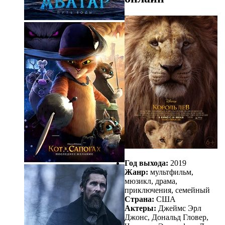
Год выхода:
2019
Жанр:
мультфильм,
мюзикл, драма,
приключения, семейный
Страна:
США
Актеры:
Джеймс Эрл
Джонс, Дональд Гловер,