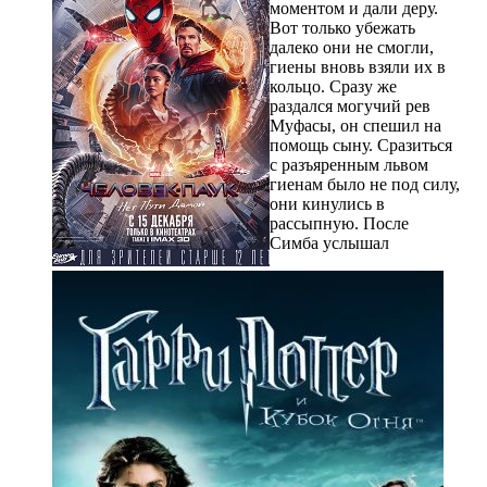
моментом и дали деру.
Вот только убежать
далеко они не смогли,
гиены вновь взяли их в
кольцо. Сразу же
раздался могучий рев
Муфасы, он спешил на
помощь сыну. Сразиться
с разъяренным львом
гиенам было не под силу,
они кинулись в
рассыпную. После
Симба услышал