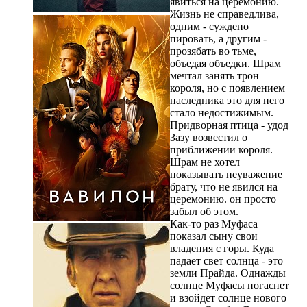
явиться на церемонию.
Жизнь не справедлива,
одним - суждено
пировать, а другим -
прозябать во тьме,
объедая объедки. Шрам
мечтал занять трон
короля, но с появлением
наследника это для него
стало недостижимым.
Придворная птица - удод
Зазу возвестил о
приближении короля.
Шрам не хотел
показывать неуважение
брату, что не явился на
церемонию. он просто
забыл об этом.
Как-то раз Муфаса
показал сыну свои
владения с горы. Куда
падает свет солнца - это
земли Прайда. Однажды
солнце Муфасы погаснет
и взойдет солнце нового