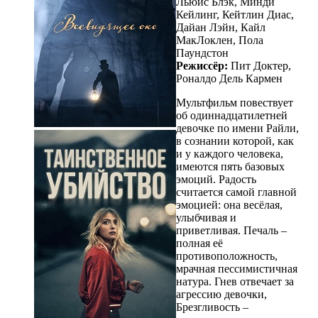
Льюис Блэк, Минди
Кейлинг, Кейтлин Диас,
Дайан Лэйн, Кайл
МакЛоклен, Пола
Паундстон
Режиссёр:
Пит Доктер,
Роналдо Дель Кармен
Мультфильм повествует
об одиннадцатилетней
девочке по имени Райли,
в сознании которой, как
и у каждого человека,
имеются пять базовых
эмоций. Радость
считается самой главной
эмоцией: она весёлая,
улыбчивая и
приветливая. Печаль –
полная её
противоположность,
мрачная пессимистичная
натура. Гнев отвечает за
агрессию девочки,
Брезгливость –