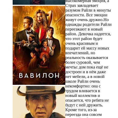
высокомерная эмоция, а
Страх завладевает
разумом Райли в минуты
опасности. Все эмоции
живут очень дружно.Но
однажды родители Райли
переезжают в новый
район. Девочка надеется,
что этот район будет
очень красивым и
подарит ей массу новых
впечатлений, но
реальность оказывается
более суровой, чем
мечты: дом пока ещё не
достроен и в нём даже
нет мебели, а в новой
школе Райли очень
некомфортно: она с
трудом вливается в
новый коллектив и
опасается, что ребята не
будут с ней дружить.
Кроме того, из-за
переезда она совсем