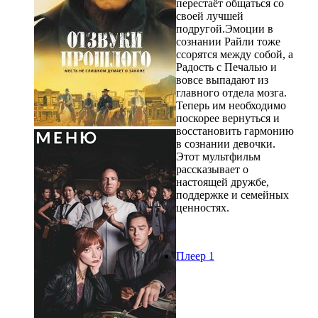
перестаёт общаться со
своей лучшей
подругой.Эмоции в
сознании Райли тоже
ссорятся между собой, а
Радость с Печалью и
вовсе выпадают из
главного отдела мозга.
Теперь им необходимо
поскорее вернуться и
восстановить гармонию
в сознании девочки.
Этот мультфильм
рассказывает о
настоящей дружбе,
поддержке и семейных
ценностях.
Плеер 1