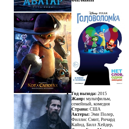
Год выхода:
2015
Жанр:
мультфильм,
семейный, комедия
Страна:
США
Актеры:
Эми Полер,
Филлис Смит, Ричард
Кайнд, Билл Хейдер,