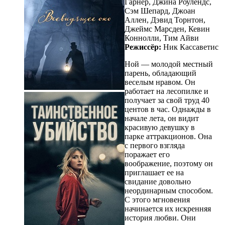
Гарнер, Джина Роулендс,
Сэм Шепард, Джоан
Аллен, Дэвид Торнтон,
Джеймс Марсден, Кевин
Коннолли, Тим Айви
Режиссёр:
Ник Кассаветис
Ной — молодой местный
парень, обладающий
веселым нравом. Он
работает на лесопилке и
получает за свой труд 40
центов в час. Однажды в
начале лета, он видит
красивую девушку в
парке аттракционов. Она
с первого взгляда
поражает его
воображение, поэтому он
приглашает ее на
свидание довольно
неординарным способом.
С этого мгновения
начинается их искренняя
история любви. Они