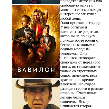
проводят вместе каждую
свободную минуту,
много веселясь и находя
интересные занятия в
любой день.
Элли приехала с города.
У нее богатые и
влиятельные родители,
которым не по вкусу
приходится ее роман с
бесперспективным и
бедным молодым
человеком. Они
пытаются отговорить
свою дочь от неравного
союза, но сталкиваются
только со строптивым
сопротивлением, ведь
красавица искренне
влюблена. Но судьба
разводит героев в разные
стороны. Счастливые
летние месяцы
окончены. Вскоре
начинается Вторая