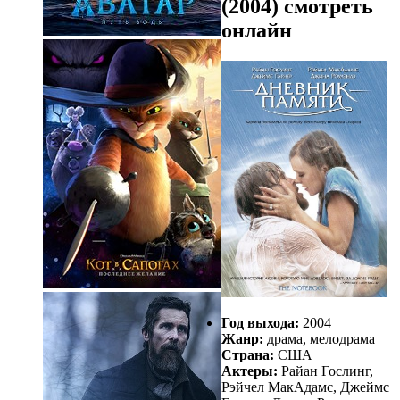
(2004) смотреть
онлайн
Год выхода:
2004
Жанр:
драма, мелодрама
Страна:
США
Актеры:
Райан Гослинг,
Рэйчел МакАдамс, Джеймс