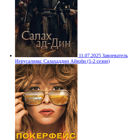
11.07.2025
Завоеватель
Иерусалима: Салахаддин Айюби (1-2 сезон)