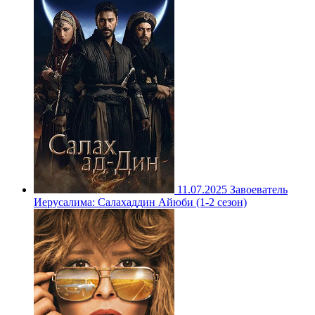
11.07.2025
Завоеватель
Иерусалима: Салахаддин Айюби (1-2 сезон)