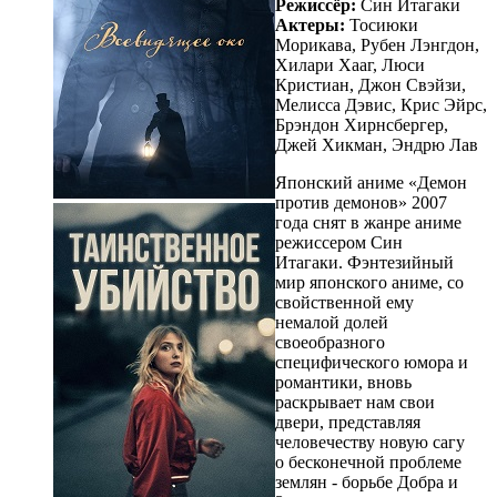
Режиссёр:
Син Итагаки
Актеры:
Тосиюки
Морикава, Рубен Лэнгдон,
Хилари Хааг, Люси
Кристиан, Джон Свэйзи,
Мелисса Дэвис, Крис Эйрс,
Брэндон Хирнсбергер,
Джей Хикман, Эндрю Лав
Японский аниме «Демон
против демонов» 2007
года снят в жанре аниме
режиссером Син
Итагаки. Фэнтезийный
мир японского аниме, со
свойственной ему
немалой долей
своеобразного
специфического юмора и
романтики, вновь
раскрывает нам свои
двери, представляя
человечеству новую сагу
о бесконечной проблеме
землян - борьбе Добра и