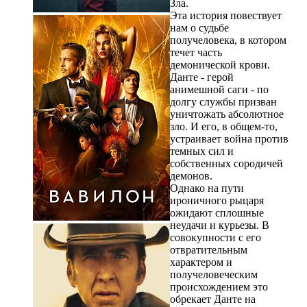
Зла.
Эта история повествует
нам о судьбе
получеловека, в котором
течет часть
демонической крови.
Данте - герой
анимешной саги - по
долгу службы призван
уничтожать абсолютное
зло. И его, в общем-то,
устраивает война против
темных сил и
собственных сородичей
демонов.
Однако на пути
ироничного рыцаря
ожидают сплошные
неудачи и курьезы. В
совокупности с его
отвратительным
характером и
получеловеческим
происхождением это
обрекает Данте на