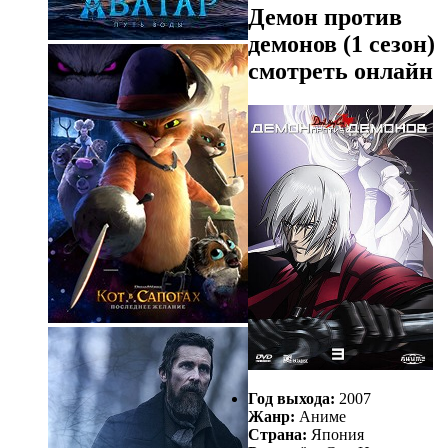
Демон против
демонов (1 сезон)
смотреть онлайн
Год выхода:
2007
Жанр:
Аниме
Страна:
Япония