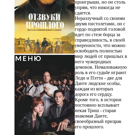
проигрыши, но он столь
упрям, что никогда не
сдается.
Неразлучный со своими
двумя пистолетами, он с
гордо поднятой головой
идет по стезе борца за
справедливость, в своей
уверенности, что можно
освободить полностью
мир людей от пришлых в
него чужеродных
демонов. Немаловажную
роль в его судьбе играют
Леди и Пэтти - две для
Данте людские особы,
каждая из которых
дорога его сердцу.
Кроме того, в истории
постоянно всплывает
некая Триш - старая
знакомая Данте,
своеобразный призрак
его прошлого.